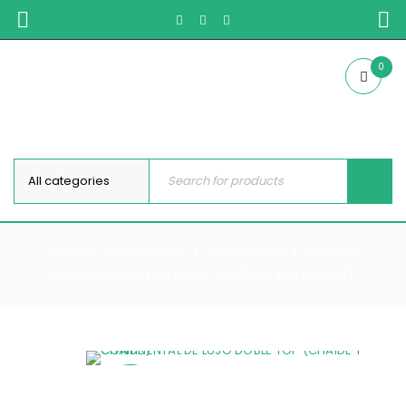
0
Home
DORMITORIO
COLCHONES
Colchón
/
/
/
Continental De Lujo Doble Top (Chaide Y Chaide)
REBAJA