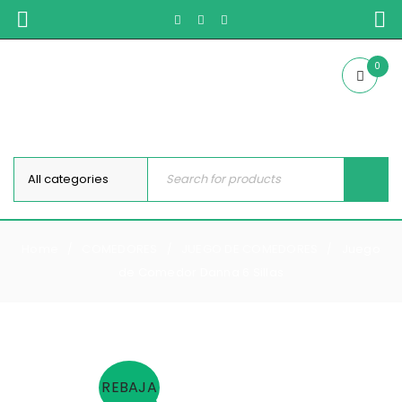
0
Home
COMEDORES
JUEGO DE COMEDORES
Juego
/
/
/
de Comedor Danna 6 Sillas
REBAJA