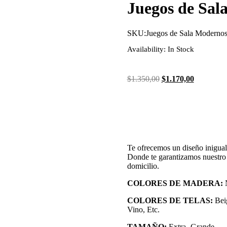
Juegos de Sal
SKU:
Juegos de Sala Moderno
Availability:
In Stock
$
1.350,00
$
1.170,00
Te ofrecemos un diseño inigua
Donde te garantizamos nuestro t
domicilio.
COLORES DE MADERA:
N
COLORES DE TELAS:
Bei
Vino, Etc.
TAMAÑO:
Extra- Grande