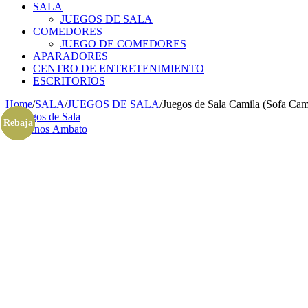
SALA
JUEGOS DE SALA
COMEDORES
JUEGO DE COMEDORES
APARADORES
CENTRO DE ENTRETENIMIENTO
ESCRITORIOS
Home
/
SALA
/
JUEGOS DE SALA
/
Juegos de Sala Camila (Sofa Ca
Rebaja
Rebaja
Rebaja
Rebaja
Rebaja
Rebaja
Rebaja