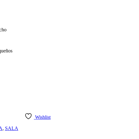
ncho
equeños
Wishlist
A
,
SALA