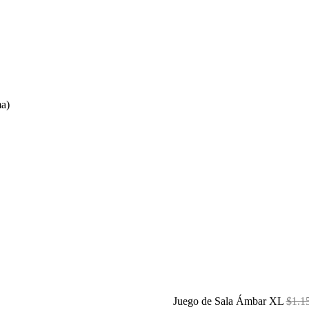
ma)
Juego de Sala Ámbar XL
$
1.1