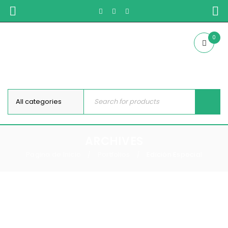
0
ARCHIVES
Pagina de Inicio
Portfolios
Edición Especial
/
/