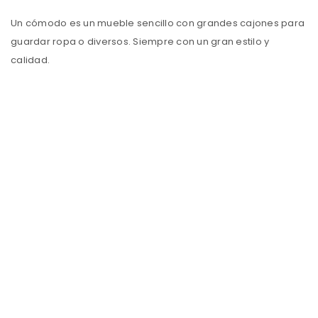
Un cómodo es un mueble sencillo con grandes cajones para
guardar ropa o diversos. Siempre con un gran estilo y
calidad.
Los Mejores Muebles con insuperable