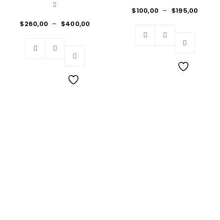
$
100,00
–
$
195,00
$
260,00
–
$
400,00
Wishlist
Wishlist
Los Mejores Muebles con insuperable