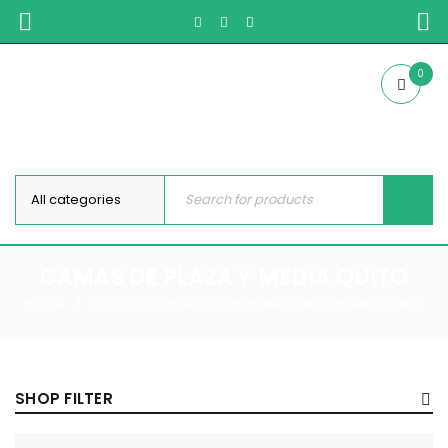
0
CAMAS DE PLAZA Y MEDIA QUITO
Home
Products tagged “camas de plaza y media quito”
/
SHOP FILTER