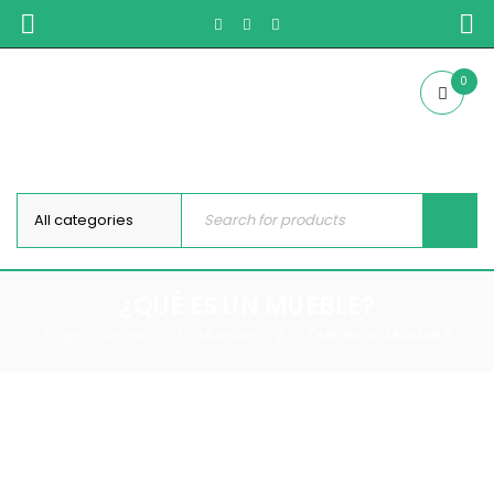
0
¿QUÉ ES UN MUEBLE?
Pagina de Inicio
Muebles
¿Qué es un Mueble?
/
/