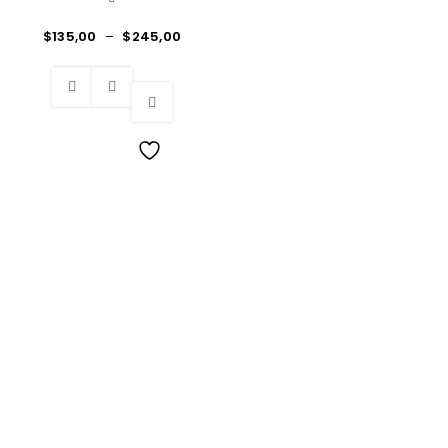
$
135,00
–
$
245,00
Wishlist
Los Mejores Muebles con insuperable