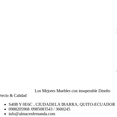
Los Mejores Muebles con insuperable Diseño
recio & Calidad
S40B Y 0E6C , CIUDADELA IBARRA, QUITO-ECUADOR
0988205968 /0985083543 / 3600245
info@almacenfernanda.com