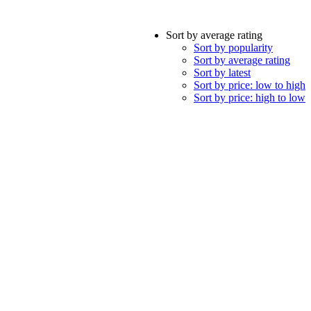
Sort by average rating
Sort by popularity
Sort by average rating
Sort by latest
Sort by price: low to high
Sort by price: high to low