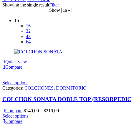
Showing the single result
Filter
Show
16
16
32
48
64
Quick view
Compare
Select options
Categories:
COLCHONES
,
DORMITORIO
COLCHON SONATA DOBLE TOP (RESORPEDIC
Compare
$
140,00
–
$
210,00
Select options
Compare