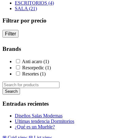
ESCRITORIOS (4)
SALA (21)
Filtrar por precio
Filter
Brands
Anti acaro
(1)
Resorpedic
(1)
Resortes
(1)
Entradas recientes
Diseños Salas Modernas
Ultimas tendencia Dormitorios
¿Qué es un Mueble?
⊞
Grid view
⊟
List view