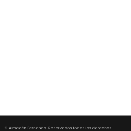
Los Mejores Muebles con insuperable
Diseño Precio & Calidad
S40B Y 0E6C , CIUDADELA IBARRA, QUITO-ECUADOR
0988205968 /0985083543 / 3600245
© Almacén Fernanda. Reservados todos los derechos.
info@almacenfernanda.com