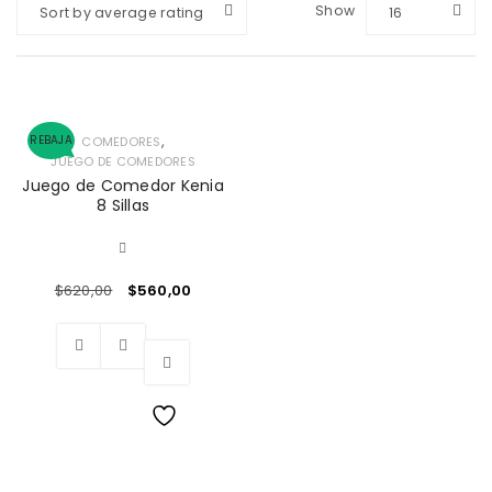
Show
Sort by average rating
16
,
REBAJA
COMEDORES
JUEGO DE COMEDORES
Juego de Comedor Kenia
8 Sillas
$
620,00
$
560,00
Wishlist