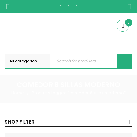
0
COMEDOR 8 SILLAS MODERNO
Home
Products tagged “comedor 8 sillas moderno”
/
SHOP FILTER