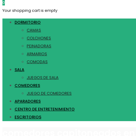
0
Your shopping cart is empty
DORMITORIO
CAMAS
COLCHONES
PEINADORAS
ARMARIOS
COMODAS
SALA
JUEGOS DE SALA
COMEDORES
JUEGO DE COMEDORES
APARADORES
CENTRO DE ENTRETENIMIENTO
ESCRITORIOS
comedores capitoneados en