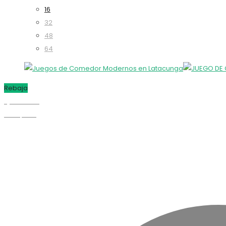
16
32
48
64
Rebaja
Quick view
Compare