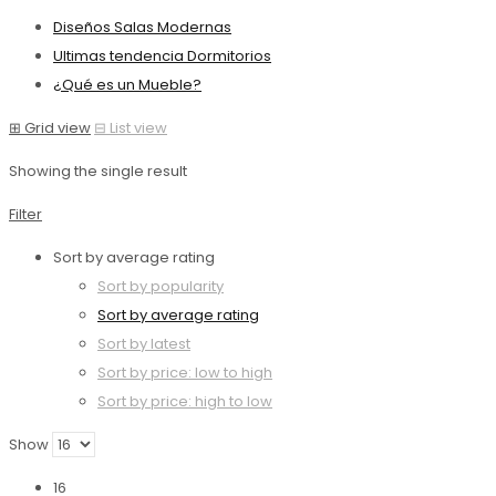
Diseños Salas Modernas
Ultimas tendencia Dormitorios
¿Qué es un Mueble?
⊞
Grid view
⊟
List view
Showing the single result
Filter
Sort by average rating
Sort by popularity
Sort by average rating
Sort by latest
Sort by price: low to high
Sort by price: high to low
Show
16