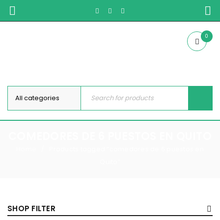
0
COMEDORES DE 6 PUESTOS EN QUITO
Home
Products tagged “comedores de 6 puestos en
/
Quito”
SHOP FILTER