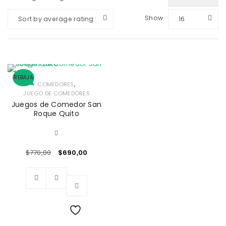
Show
Sort by average rating
16
REBAJA
,
COMEDORES
JUEGO DE COMEDORES
Juegos de Comedor San
Roque Quito
$
770,00
$
690,00