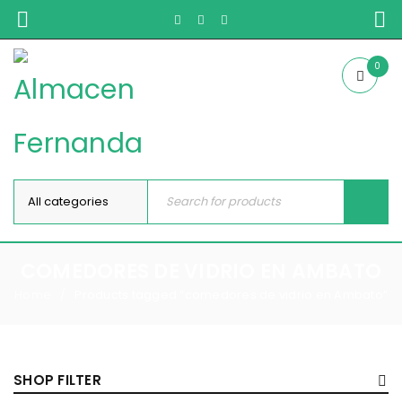
0
COMEDORES DE VIDRIO EN AMBATO
Home
Products tagged “comedores de vidrio en Ambato”
/
SHOP FILTER