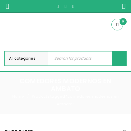
0
COMEDORES MODERNOS EN
AMBATO
Home
Products tagged “comedores modernos en
/
Ambato”