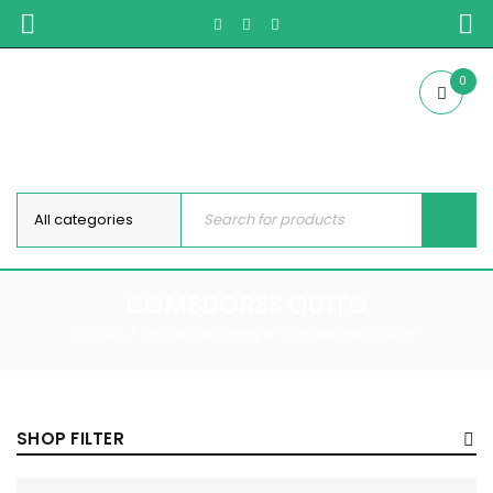
0
COMEDORES QUITO
Home
Products tagged “comedores Quito”
/
SHOP FILTER