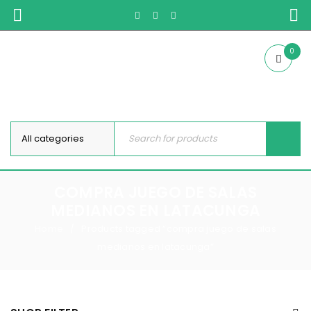
0
COMPRA JUEGO DE SALAS
MEDIANOS EN LATACUNGA
Home
Products tagged “compra juego de salas
/
medianos en latacunga”