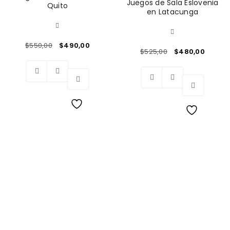
Juegos de Sala Eslovenia
Quito
en Latacunga
$
550,00
$
490,00
$
525,00
$
480,00
Wishlist
Wishlist