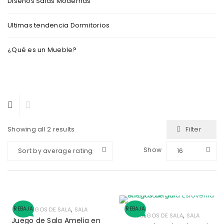
Diseños Salas Modernas
Ultimas tendencia Dormitorios
¿Qué es un Mueble?
Filter
Showing all 2 results
Show
Sort by average rating
16
,
REBAJA
REBAJA
JUEGOS DE SALA
SALA
,
JUEGOS DE SALA
SALA
Juego de Sala Amelia en