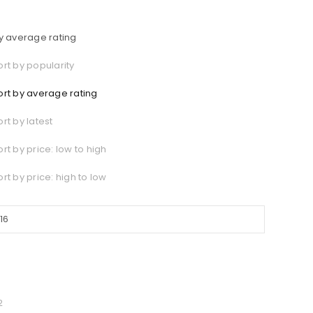
y average rating
ort by popularity
ort by average rating
ort by latest
ort by price: low to high
ort by price: high to low
6
2