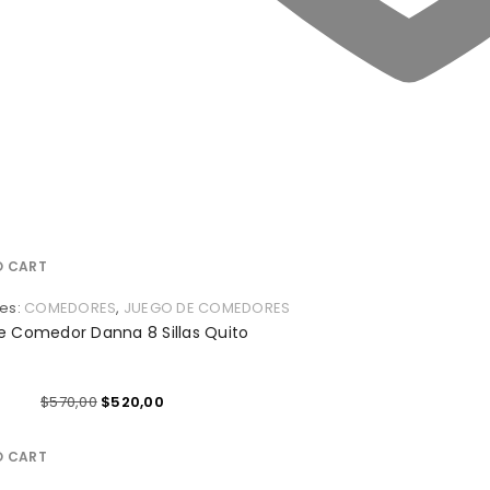
O CART
es:
COMEDORES
,
JUEGO DE COMEDORES
e Comedor Danna 8 Sillas Quito
$
570,00
$
520,00
ARE
O CART