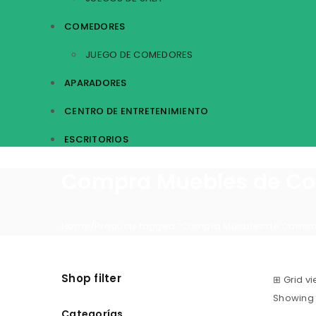
COMEDORES
JUEGO DE COMEDORES
APARADORES
CENTRO DE ENTRETENIMIENTO
ESCRITORIOS
Compra Muebles de Co
Home
/
Products tagged “Compra Muebles de Comedo
Shop filter
⊞
Grid v
Showing t
Categorías