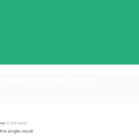
medor online Quito
r online Quito”
iew
⊟
List view
he single result