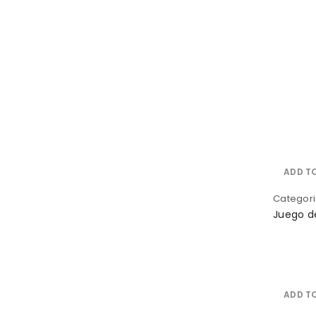
Wishlist
ADD T
Categori
Juego d
COMP
ADD T