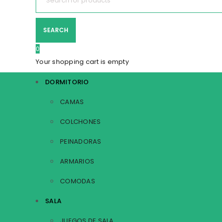
0
Your shopping cart is empty
DORMITORIO
CAMAS
COLCHONES
PEINADORAS
ARMARIOS
COMODAS
SALA
JUEGOS DE SALA