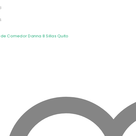
8
4
ew
e