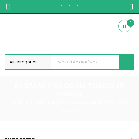
0
DE SALAS Y DE DORMITORIOS EN
IBARRA
Home
Products tagged “de salas y de dormitorios en
/
Ibarra”