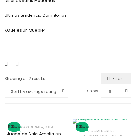
Diseños Salas Modernas
Ultimas tendencia Dormitorios
¿Qué es un Mueble?
Filter
Showing all 2 results
Show
Sort by average rating
16
,
REBAJA
REBAJA
JUEGOS DE SALA
SALA
,
COMEDORES
Juego de Sala Amelia en