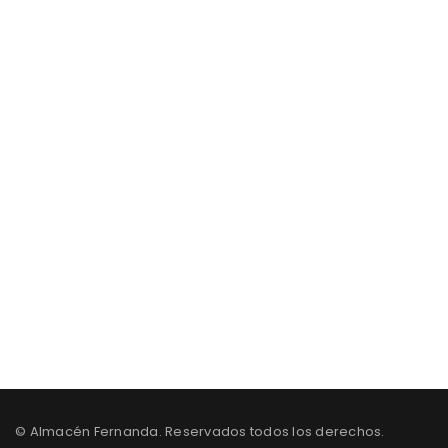
Los Mejores Muebles con insuperable
Diseño Precio & Calidad
S40B Y 0E6C , CIUDADELA IBARRA, QUITO-ECUADOR
0988205968 /0985083543 / 3600245
© Almacén Fernanda. Reservados todos los derechos.
info@almacenfernanda.com