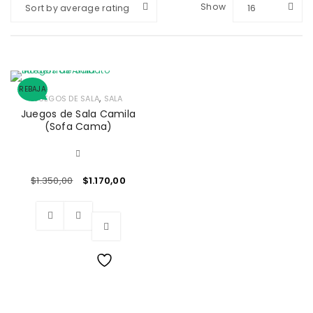
Show
Sort by average rating
16
REBAJA
,
JUEGOS DE SALA
SALA
Juegos de Sala Camila
(Sofa Cama)
$
1.350,00
$
1.170,00
Wishlist