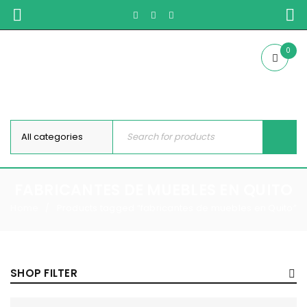
0
FABRICANTES DE MUEBLES EN QUITO
Home
Products tagged “fabricantes de muebles en Quito”
/
SHOP FILTER