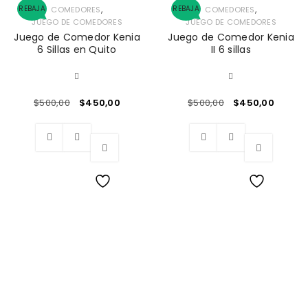
,
,
REBAJA
REBAJA
COMEDORES
COMEDORES
JUEGO DE COMEDORES
JUEGO DE COMEDORES
Juego de Comedor Kenia
Juego de Comedor Kenia
6 Sillas en Quito
II 6 sillas
$
500,00
$
450,00
$
500,00
$
450,00
Wishlist
Wishlist