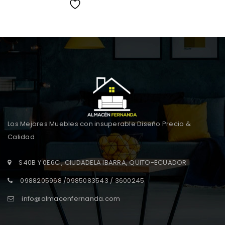
Wishlist
Los Mejores Muebles con insuperable Diseño Precio &
Calidad
S40B Y 0E6C , CIUDADELA IBARRA, QUITO-ECUADOR
0988205968 /0985083543 / 3600245
info@almacenfernanda.com