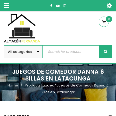
0
All categories
JUEGOS DE COMEDOR DANNA 6
SILLAS EN LATACUNGA
Home
Products tagged “Juegos de Comedor Danna 6
/
Sillas en Latacunga”