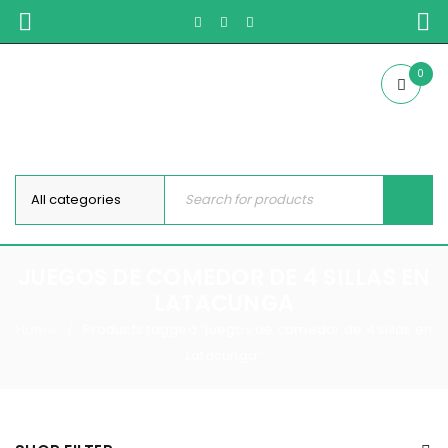
0
JUEGOS DE COMEDOR DE 4 SILLAS EN
LATACUNGA
Home
Products tagged “juegos de comedor de 4 sillas en
/
Latacunga”