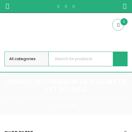
0
JUEGOS DE COMEDOR DE 8 SILLAS EN
LATACUNGA
Home
Products tagged “juegos de comedor de 8 sillas en
/
Latacunga”