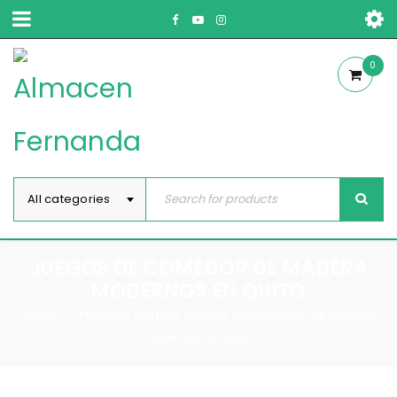
0
All categories
JUEGOS DE COMEDOR DE MADERA
MODERNOS EN QUITO
Home
Products tagged “juegos de comedor de madera
/
modernos en Quito”