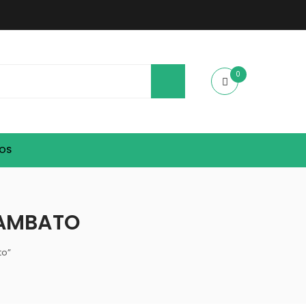
0
IOS
 AMBATO
to”