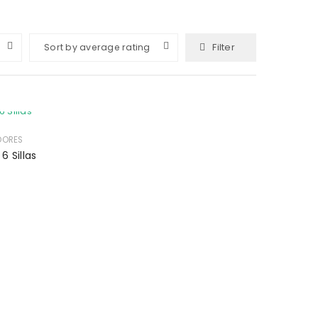
Filter
Sort by average rating
DORES
 Sillas