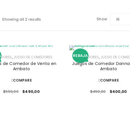
Show
Showing all 2 results
16
A
REBAJA
,
,
DORES
JUEGO DE COMEDORES
COMEDORES
JUEGO DE COME
s de Comedor de Venta en
Juegos de Comedor Danna 6
Ambato
Ambato
COMPARE
COMPARE
$
550,00
$
490,00
$
450,00
$
400,00