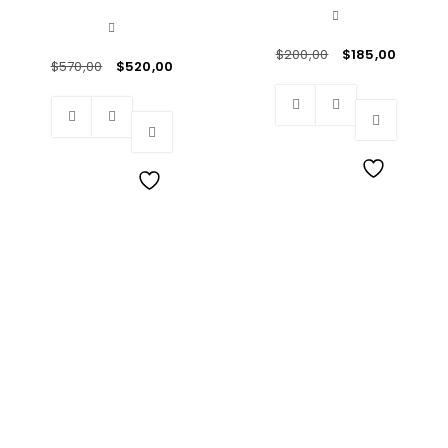
$
200,00
$
185,00
$
570,00
$
520,00
Wishlist
Wishlist
Los Mejores Muebles con insuperable