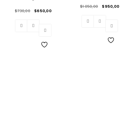
$
1.050,00
$
950,00
$
730,00
$
650,00
Wishlist
Wishlist
Los Mejores Muebles con insuperable