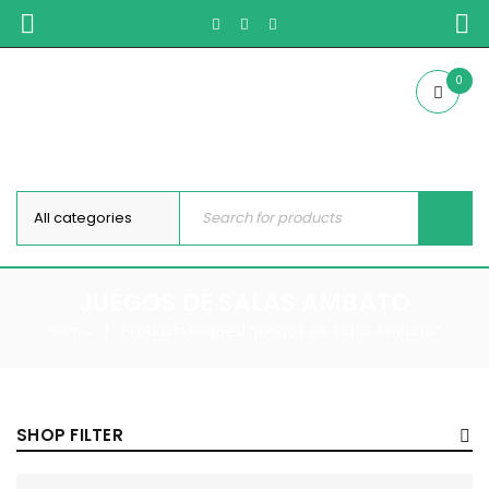
0
JUEGOS DE SALAS AMBATO
Home
Products tagged “juegos de salas Ambato”
/
SHOP FILTER