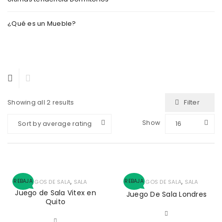
¿Qué es un Mueble?
Filter
Showing all 2 results
Show
Sort by average rating
16
,
,
REBAJA
REBAJA
JUEGOS DE SALA
SALA
JUEGOS DE SALA
SALA
Juego de Sala Vitex en
Juego De Sala Londres
Quito