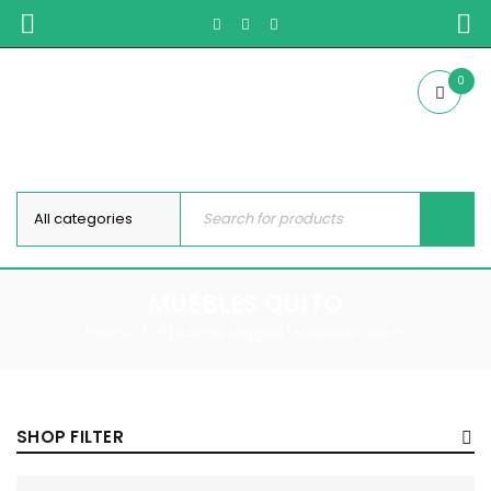
0
MUEBLES QUITO
Home
Products tagged “Muebles Quito”
/
SHOP FILTER