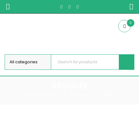
0
ARCHIVES
Pagina de Inicio
Portfolios
Outlet
/
/