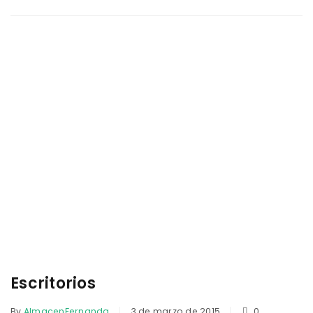
Escritorios
By
AlmacenFernanda
3 de marzo de 2015
0