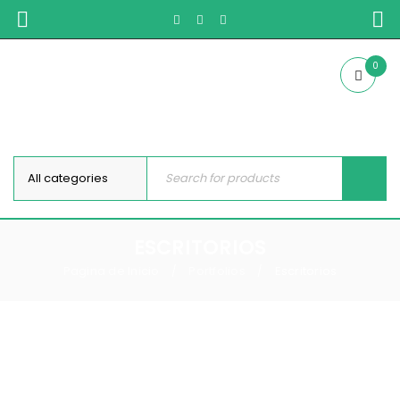
0
ESCRITORIOS
Pagina de Inicio
Portfolios
Escritorios
/
/