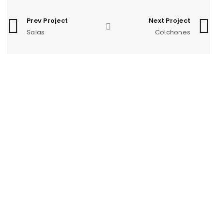
Prev Project
Next Project
Salas
Colchones
Los Mejores Muebles con insuperable
Diseño Precio & Calidad