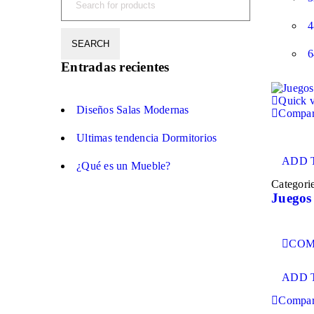
4
6
Entradas recientes
Quick 
Diseños Salas Modernas
Compa
Ultimas tendencia Dormitorios
ADD 
¿Qué es un Mueble?
Categori
Juegos
COM
ADD 
Compa