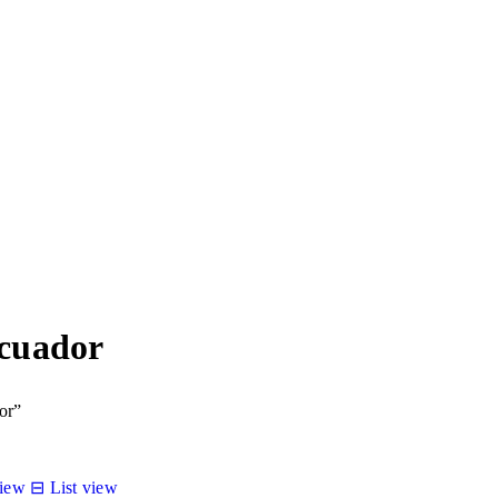
Ecuador
or”
view
⊟
List view