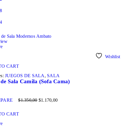
8
4
view
re
Wishlist
TO CART
es:
JUEGOS DE SALA
,
SALA
 de Sala Camila (Sofa Cama)
PARE
$
1.350,00
$
1.170,00
TO CART
re