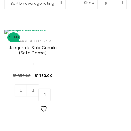
Show
Sort by average rating
16
REBAJA
,
JUEGOS DE SALA
SALA
Juegos de Sala Camila
(Sofa Cama)
$
1.350,00
$
1.170,00
Wishlist