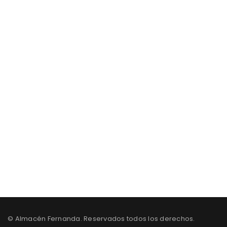
Los Mejores Muebles con insuperable
Diseño Precio & Calidad
S40B Y 0E6C , CIUDADELA IBARRA, QUITO-ECUADOR
0988205968 /0985083543 / 3600245
© Almacén Fernanda. Reservados todos los derechos.
info@almacenfernanda.com