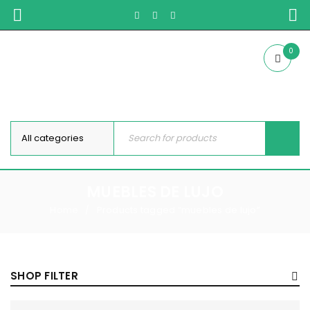
0
MUEBLES DE LUJO
Home
Products tagged “muebles de lujo”
/
SHOP FILTER