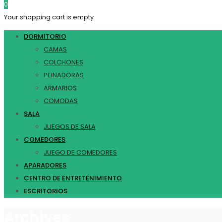
0
Your shopping cart is empty
DORMITORIO
CAMAS
COLCHONES
PEINADORAS
ARMARIOS
COMODAS
SALA
JUEGOS DE SALA
COMEDORES
JUEGO DE COMEDORES
APARADORES
CENTRO DE ENTRETENIMIENTO
ESCRITORIOS
Archives