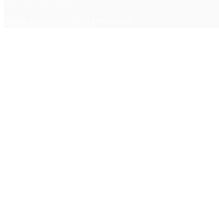
Pagina de Inicio
/
Portfolios
/
Promoción