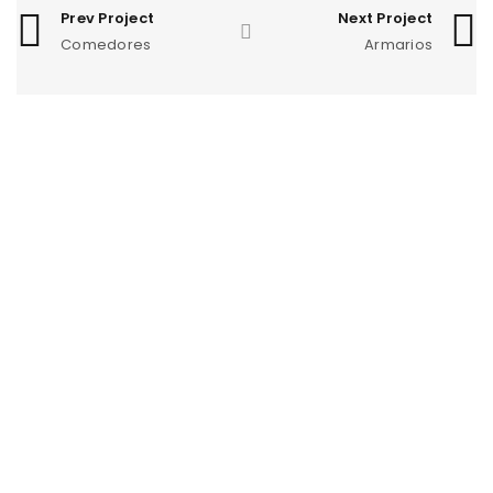
Prev Project
Next Project
Comedores
Armarios
Los Mejores Muebles con insuperable
Diseño Precio & Calidad