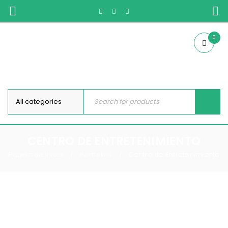
0
CENTRO DE ENTRETENIMIENTO
Pagina de Inicio
Portfolios
Centro de Entretenimiento
/
/